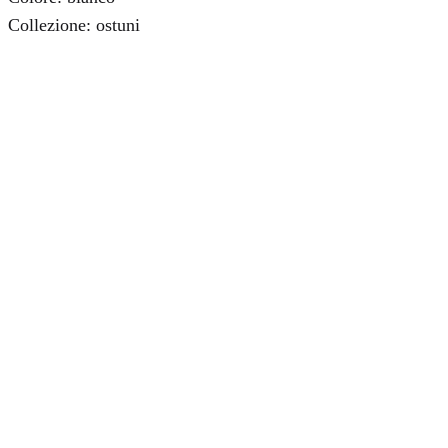
Collezione: ostuni
CORNICE ORIGAMI
23,50
€
Aggiungi al carrello